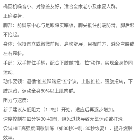
椭圆机噪音小、对膝盖友好，适合全家老小及康复人群。
‌正确姿势‌：
‌脚部‌：前脚掌中心与足跟踩实踏板，脚尖抵住前端防滑，脚后跟
不抬起。
‌身体‌：保持直立或微微前倾，肩膀舒展，目视前方，避免弯腰或
左右歪斜。
‌手部‌：双手握住手柄，配合下肢做“推、拉”动作，实现全身协同
运动。
‌动作要领‌：遵循“推拉踩踏扭”五字诀，上肢推拉，腰腹扭转，下
肢踩踏，调动全身80%以上肌肉群。
‌阻力与速度‌：
新手建议从低阻力（1-2档）开始，适应后再逐步增加。
速度控制在每分钟30-40圈，避免过快导致无氧运动或打滑。
尝试HIIT高强度间歇训练（如30秒冲刺+30秒恢复），提升燃脂
效率。