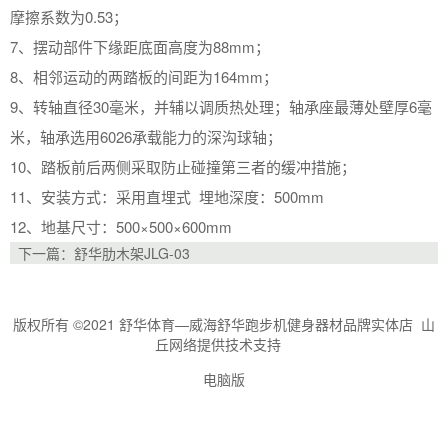
摩擦系数为0.53；
7、摆动部件下缘距底面高度为88mm；
8、相邻运动的两踏板的间距为164mm；
9、转轴直径30毫米，并辅以调质热处理；轴承座最薄处壁厚6毫
米，轴承选用6026承载能力的深沟球轴；
10、踏板前后两侧采取防止碰撞第三者的缓冲措施；
11、安装方式：采用直埋式 埋地深度：500mm
12、地基尺寸：500×500×600mm
下一篇：
舒华肋木架JLG-03
版权所有 ©2021 舒华体育—威海舒华跑步机健身器材品牌实体店 山
丘网络提供技术支持
电脑版