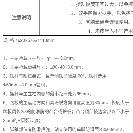
1、摆动幅度不宜过大，以免
2、双手应握紧扶手，以免摔
注意说明
3、有脑晕患者谨慎使用。
4、
未成年人不宜选用
规 格 1920×576×1113mm
1、主要承载立柱尺寸:φ114×3.0mm；
2、主要承载衡梁尺寸：□80×40×3.0mm；
3、摆杆有限位装置，且单侧摆动幅度:60°，摆杆选用
Φ60mm×3.0 mm管材；
4、摆杆与主立柱内侧的最小距离处为65mm；
5、踏板的主运动方向和易滑脱方向设置高度为30mm、长度大于
踏板周长2/3的防滑脱的凸台或护板；凸台顶部棱边全部以不小于
2mm的R圆弧过渡；
6、脚踏部位有防滑措施，站立使用的单脚防滑面:48500mm2，